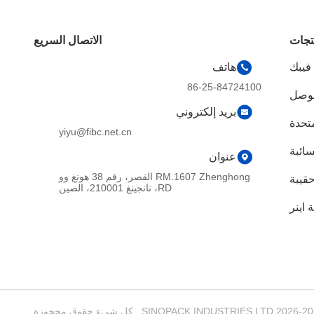
تجات
الاتصال السريع
 فيبك
هاتف
86-25-84724100
موصل
بريد إلكتروني
متحدة
yiyu@fibc.net.cn
ائبة
عنوان
RM.1607 Zhenghong القصر، رقم 38 هونغ وو
قيبة
RD، نانجينغ 210001، الصين
 اينر