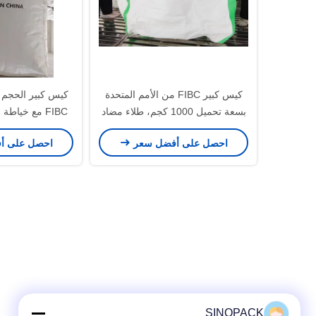
كيس كبير FIBC من الأمم المتحدة
كيس كبير الحجم م
بسعة تحميل 1000 كجم، طلاء مضاد
FIBC مع خيا
للكهرباء الساكنة وحلقات زاوية
بلون حلقة أزرق 
احصل على أفضل سعر
احصل على أ
متقاطعة للنقل الآمن
الآ
SINOPACK