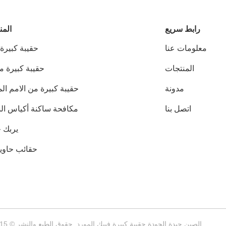
رابط سريع
المن
معلومات عنا
حقيبة كبيرة
المنتجات
حقيبة كبيرة 
مدونة
حقيبة كبيرة من الامم ال
اتصل بنا
مكافحة ساكنة أكياس الس
يربك ح
حقائب حاوية
الصين جيدة الجودة حقيبة كبيرة فيبك المورد. حقوق الطبع والنشر © 2015-2026 SINOPACK INDUSTRIES LTD . كل شيء حقوق محجوزة