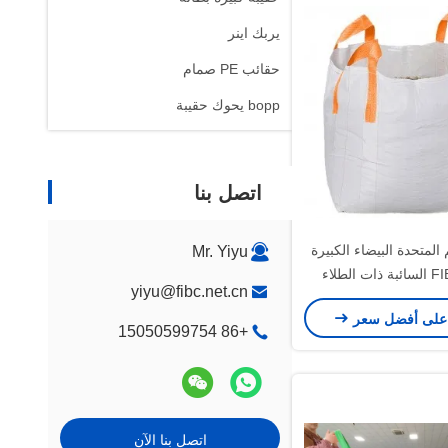
يربك اينر
حقائب PE صمام
bopp يحوك حقيبة
اتصل بنا
 المتحدة البيضاء الكبيرة
Mr. Yiyu
حقيبة FIBC السائبة ذات الطلاء
yiyu@fibc.net.cn
المضاد للستاتيكية 1000 كجم سعة
على أفضل سعر
ت الزاوية العابرة للنقل
+86 15050599754
الثقيل
اتصل بنا الآن