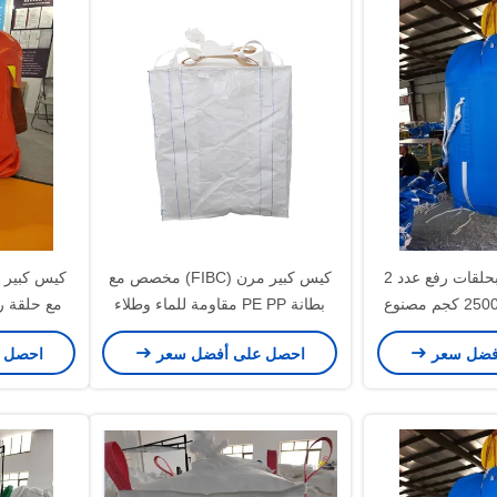
كيس كبير FIBC بحلقات رفع عدد 2
كيس كبير مرن (FIBC) مخصص مع
وبسعة رفع 500-2500 كجم مصنوع
بطانة PE PP مقاومة للماء وطلاء
مع حلقة ر
روبيلين المتينة
مقاوم للأشعة فوق البنفسجية للبضائع
للأشعة فوق
فضل سعر
احصل على أفضل سعر
احصل 
الحساسة للرطوبة
المواد 