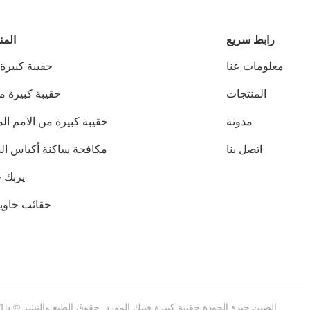
رابط سريع
المن
معلومات عنا
حقيبة كبيرة
المنتجات
حقيبة كبيرة 
مدونة
حقيبة كبيرة من الامم ال
اتصل بنا
مكافحة ساكنة أكياس الس
يربك ح
حقائب حاوية
الصين جيدة الجودة حقيبة كبيرة فيبك المورد. حقوق الطبع والنشر © 2015-2026 SINOPACK INDUSTRIES LTD . كل شيء حقوق محجوزة