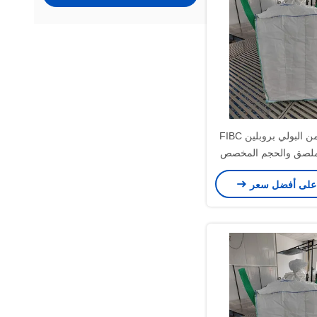
كيس كبير من البولي بروبلين FIBC
لملصق والحجم المخصص
لمواد السائبة بأمان
على أفضل سعر