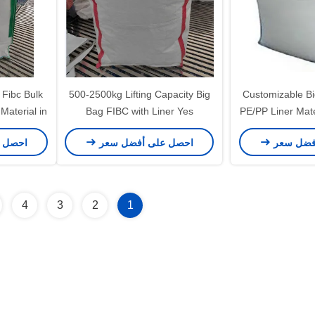
 Fibc Bulk
500-2500kg Lifting Capacity Big
Customizable Bi
Material in
Bag FIBC with Liner Yes
PE/PP Liner Mate
zes
Polypropylene Material High
فضل سعر
احصل على أفضل سعر
احصل 
Capacity
4
3
2
1