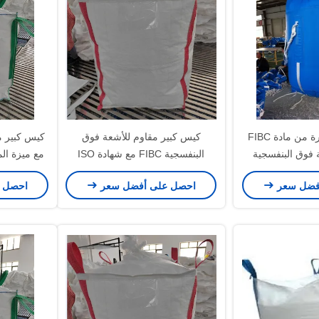
كيس بكميات كبيرة من مادة FIBC
كيس كبير مقاوم للأشعة فوق
 فوق البنفسجية
البنفسجية FIBC مع شهادة ISO
مع ميزة ا
بسعة رفع تتراوح من 500 إلى 2500
وقدرة رفع 500-2500 كجم لمناولة
لنقل ا
فضل سعر
احصل على أفضل سعر
احصل 
 البولي بروبيلين
المواد السائبة
ينة