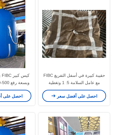
حقيبة كبيرة في أسفل التفريغ FIBC
مع عامل السلامة 5: 1 وتغطية
مقاومة للأشعة فوق البنفسجية
من مادة البولي ب
احصل على أفضل سعر
احصل على أ
للتعامل مع المواد الثقيلة