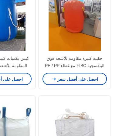
حقيبة كبيرة مقاومة للأشعة فوق
البنفسجية FIBC مع غطاء PE / PP
المقاومة للأشعة
وقدرة رفع 500-2500kg للتخزين
احصل على أفضل سعر
احصل على أ
الآمن للجملة
كجم مصنوع من مادة
المت