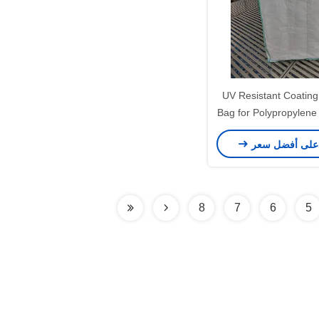
UV Resistant Coating
Bag for Polypropylene 
Customized Si
على أفضل سعر
8
7
6
5