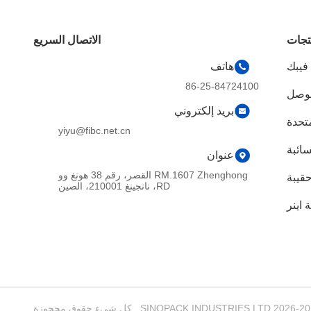
تجات
الاتصال السريع
 فيبك
هاتف
86-25-84724100
موصل
بريد إلكتروني
متحدة
yiyu@fibc.net.cn
ائبة
عنوان
RM.1607 Zhenghong القصر، رقم 38 هونغ وو
قيبة
RD، نانجينغ 210001، الصين
 اينر