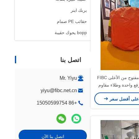
يربك اينر
حقائب PE صمام
bopp يحوك حقيبة
اتصل بنا
كيس كبير مفتوح من الأعلى FIBC
Mr. Yiyu
فع واحدة وطلاء مقاوم
yiyu@fibc.net.cn
 البنفسجية للتعامل مع
على أفضل سعر
السائبة خفيفة الوزن
+86 15050599754
اتصل بنا الآن