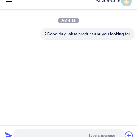
SINOPACK
وسائل التواصل الاجتماعي
4:11 AM
Good day, what product are you looking for?
الاتصال السريع
هاتف
86-25-84724100
بريد إلكتروني
yiyu@fibc.net.cn
عنوان
RM.1607 Zhenghong القصر، رقم 38 هونغ وو RD، نانجينغ
210001، الصين
سياسة الخصوصية
|
خريطة الموقع
الصين جيدة الجودة حقيبة كبيرة فيبك المورد. حقوق الطبع والنشر ©