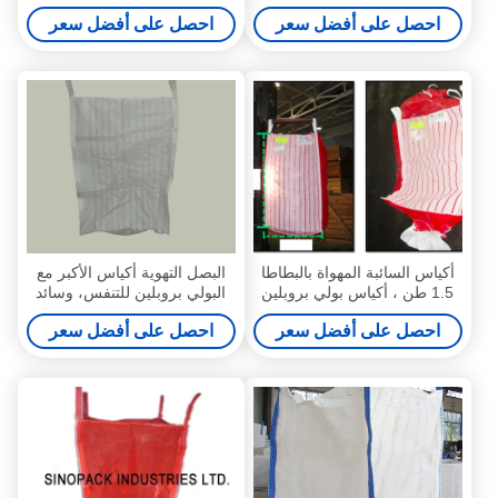
مقاوم للرطوبة من FIBC Super
مجلس الفول السوداني
احصل على أفضل سعر
احصل على أفضل سعر
Sack U على شكل لوحة
الأمريكي
أكياس السائبة المهواة بالبطاطا
البصل التهوية أكياس الأكبر مع
1.5 طن ، أكياس بولي بروبلين
البولي بروبلين للتنفس، وسائد
ذات حشوة للتنفس PP
جمبو
احصل على أفضل سعر
احصل على أفضل سعر