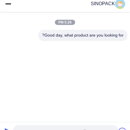
SINOPACK
وسائل التواصل الاجتماعي
5:26 PM
Good day, what product are you looking for?
الاتصال السريع
هاتف
86-25-84724100
بريد إلكتروني
yiyu@fibc.net.cn
عنوان
RM.1607 Zhenghong القصر، رقم 38 هونغ وو RD، نانجينغ
210001، الصين
سياسة الخصوصية
|
خريطة الموقع
الصين جيدة الجودة حقيبة كبيرة فيبك المورد. حقوق الطبع والنشر ©