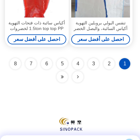
تنفس البولي بروبلين التهوية
أكياس سائبة ذات فتحات التهوية
أكياس السائبة، والبصل الخضر
1.5ton top top PP لخضروات
كيس للطن
بطاطا البصل والثوم
احصل على أفضل سعر
احصل على أفضل سعر
8
7
6
5
4
3
2
1