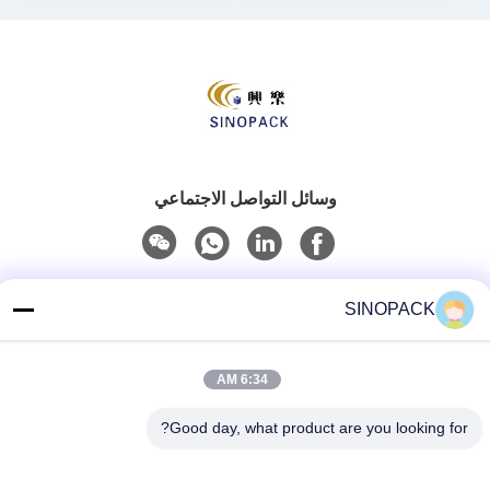
وسائل التواصل الاجتماعي
الاتصال السريع
SINOPACK
هاتف
86-25-84724100
6:34 AM
بريد إلكتروني
Good day, what product are you looking for?
yiyu@fibc.net.cn
عنوان