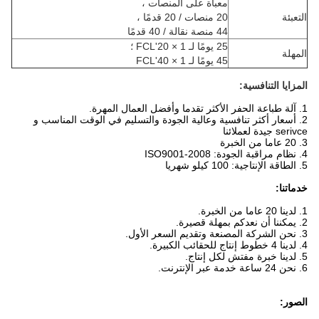
معبأة على المنصات ،
التعبئة
20 منصات / 20 قدمًا ،
44 منصة نقالة / 40 قدمًا
25 يومًا لـ 1 × 20'FCL ؛
المهلة
45 يومًا لـ 1 × 40'FCL
المزايا التنافسية:
1. آلة طباعة الحفر الأكثر تقدما وأفضل العمال المهرة.
2. أسعار أكثر تنافسية وعالية الجودة والتسليم في الوقت المناسب و
serivce جيدة لعملائنا
3. 20 عاما من الخبرة
4. نظام مراقبة الجودة: ISO9001-2008
5. الطاقة الإنتاجية: 100 كيلو شهريا
خدماتنا:
1. لدينا 20 عاما من الخبرة.
2. يمكننا أن نعدكم بمهلة قصيرة.
3. نحن الشركة المصنعة وتقديم السعر الأول.
4. لدينا 4 خطوط إنتاج للحقائب الكبيرة.
5. لدينا خبرة مفتش لكل إنتاج.
6. نحن 24 ساعة خدمة عبر الإنترنت.
الصور: