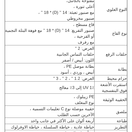
مفتوحة بالكامل،
أعلى تنورة ،
النوع العلوي
مع صنبور تعبئة: 14 '' (D) * 18 '' ،
صنبور مخروطي
قاع مسطح ،
صنبور التفريغ: 14 '' (D) * 18 '' مع فوهة البتلة النجمية
نوع القاع
أو القزحية ،
مع رفرف
العرض: 2 "
حلقات الرفع
حلقات التماس الجانبية
اللون: أبيض / أصفر
بطانة موصل PE ،
بطانة
أبيض ، وردي ، أسود
حزام محيط
العرض: 1.2 '' ، 2 '' ، 3 "
استقرت الأشعة
1٪ UV إلى 3٪ معالج
فوق البنفسجية
PE زيبلوك ،
الحقيبة الوثيقة
نوع المغلف
حقيبة موصلة نوع C تعليمات التسمية ،
ملصق
الآخرين حسب الطلب
طباعة
أربعة ألوان على الأكثر في جانب واحد
التطريز
خياطة عادية ، خياطة السلسلة ، خياطة الاوفرلوك