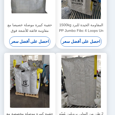
المقاومة الجيدة للبرد 1500kg
حقيبة كبيرة موصلة خصيصا مع
PP Jumbo Fibc 4 Loops Un
مقاومة فائقة للأشعة فوق
أكياس حزم غير معتمدة لنقل
البنفسجية ومقاومة للتآكل
احصل على أفضل سعر
احصل على أفضل سعر
البضائع الكبيرة الثقيلة
2 طن من البولي بروبلين مُهبّه
حقيبة كبيرة موصلة مخصصة مع