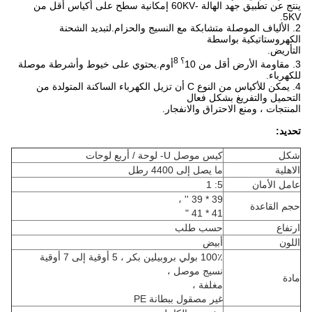
ينتج عن تطبيق جهد الهالة -60KV إمكانية سطح على أكياس أقل من
5KV.
2. الألياف الموصلة متشابكة مع النسيج والحزام.لتبديد الشحنة
الكهروستاتيكية بواسطة
التأريض.
؟ 8
3. مقاومة الأرض أقل من 10
أوم.يحتوي على خيوط وأشرطة موصلة
للكهرباء.
4. يمكن للأكياس من النوع C أن تزيل الكهرباء الساكنة المتولدة من
التحميل والتفريغ بشكل فعال
المنتجات ، ومنع الاحتراق والانفجار.
تحديد:
شكل
كيس موصل U- لوحة / أربع لوحات
الاهلية
ما يصل إلى 4400 رطل
عامل الأمان
5: 1
39 * 39 '' ،
حجم القاعدة
41 * 41 "
ارتفاع
حسب طلب
اللون
أبيض
100٪ بولي بروبيلين بكر ، 5 أوقية إلى 7 أوقية
نسيج موصل ،
مادة
مغلفة ،
غير مصقول ببطانة PE