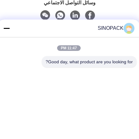
وسائل التواصل الاجتماعي
SINOPACK
الاتصال السريع
هاتف
11:47 PM
86-25-84724100
Good day, what product are you looking for?
بريد إلكتروني
yiyu@fibc.net.cn
عنوان
RM.1607 Zhenghong القصر، رقم 38 هونغ وو RD، نانجينغ
210001، الصين
سياسة الخصوصية
|
خريطة الموقع
الصين جيدة الجودة حقيبة كبيرة فيبك المورد. حقوق الطبع والنشر ©
2015-2026 SINOPACK INDUSTRIES LTD . كل شيء حقوق محجوزة