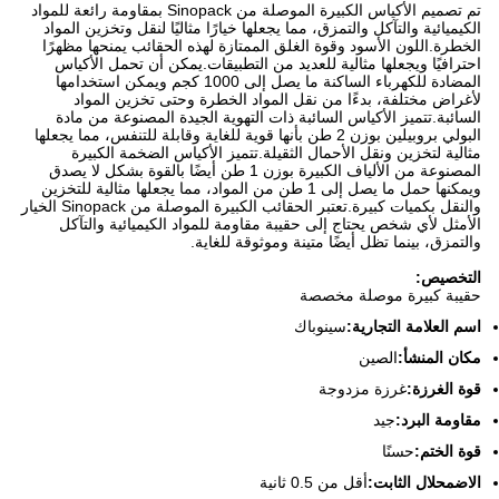
تم تصميم الأكياس الكبيرة الموصلة من Sinopack بمقاومة رائعة للمواد
الكيميائية والتآكل والتمزق، مما يجعلها خيارًا مثاليًا لنقل وتخزين المواد
الخطرة.اللون الأسود وقوة الغلق الممتازة لهذه الحقائب يمنحها مظهرًا
احترافيًا ويجعلها مثالية للعديد من التطبيقات.يمكن أن تحمل الأكياس
المضادة للكهرباء الساكنة ما يصل إلى 1000 كجم ويمكن استخدامها
لأغراض مختلفة، بدءًا من نقل المواد الخطرة وحتى تخزين المواد
السائبة.تتميز الأكياس السائبة ذات التهوية الجيدة المصنوعة من مادة
البولي بروبيلين بوزن 2 طن بأنها قوية للغاية وقابلة للتنفس، مما يجعلها
مثالية لتخزين ونقل الأحمال الثقيلة.تتميز الأكياس الضخمة الكبيرة
المصنوعة من الألياف الكبيرة بوزن 1 طن أيضًا بالقوة بشكل لا يصدق
ويمكنها حمل ما يصل إلى 1 طن من المواد، مما يجعلها مثالية للتخزين
والنقل بكميات كبيرة.تعتبر الحقائب الكبيرة الموصلة من Sinopack الخيار
الأمثل لأي شخص يحتاج إلى حقيبة مقاومة للمواد الكيميائية والتآكل
والتمزق، بينما تظل أيضًا متينة وموثوقة للغاية.
التخصيص:
حقيبة كبيرة موصلة مخصصة
اسم العلامة التجارية:
سينوباك
مكان المنشأ:
الصين
قوة الغرزة:
غرزة مزدوجة
مقاومة البرد:
جيد
قوة الختم:
حسنًا
الاضمحلال الثابت:
أقل من 0.5 ثانية