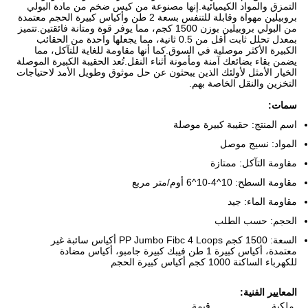
التمزق والمواد الكيميائية.إنها مصنوعة من كيس ضخم من مادة البولي
بروبيلين مهواة وقابلة للتنفس بسعة 2 طن وأكياس كبيرة الحجم معتمدة
من البولي بروبيلين بوزن 1500 كجم، مما يوفر قوة ومتانة فائقتين.تتميز
بمعدل تحلل ثابت أقل من 0.5 ثانية، مما يجعلها واحدة من الحقائب
الكبيرة الأكثر موصلية في السوق.كما أنها مقاومة للغاية للتآكل، مما
يضمن بقاء بضائعك آمنة ومأمونة أثناء النقل.تُعد الحقيبة الكبيرة الموصلة
الخيار الأمثل لأولئك الذين يبحثون عن حل موثوق وطويل الأمد لاحتياجات
التخزين والنقل الخاصة بهم.
سمات:
اسم المنتج: حقيبة كبيرة موصلة
المواد: نسيج موصل
مقاومة التآكل: ممتازة
مقاومة السطح: 10^4-10^6 أوم/متر مربع
مقاومة الماء: جيد
الحجم: حسب الطلب
السعة: 1500 كجم PP Jumbo Fibc 4 Loops أكياس سائبة غير
معتمدة، أكياس كبيرة 1 طن فيبك كبيرة جامبو، أكياس مضادة
للكهرباء الساكنة 1000 كجم أكياس كبيرة الحجم
المعايير الفنية:
ملكية
قيمة