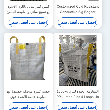
Customized Cold Resistant
كيس كبير سائل باللون الأسود
Conductive Big Bag for
مع نسيج سائل ومقاومة السطح
Supply Chain Management
احصل على أفضل سعر
احصل على أفضل سعر
المقاومة الجيدة للبرد 1500kg
حقيبة كبيرة موصلة خصيصا مع
PP Jumbo Fibc 4 Loops Un
مقاومة فائقة للأشعة فوق
أكياس حزم غير معتمدة لنقل
البنفسجية ومقاومة للتآكل
احصل على أفضل سعر
احصل على أفضل سعر
البضائع الكبيرة الثقيلة