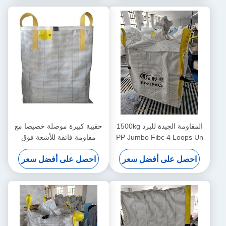
المقاومة الجيدة للبرد 1500kg
حقيبة كبيرة موصلة خصيصا مع
PP Jumbo Fibc 4 Loops Un
مقاومة فائقة للأشعة فوق
أكياس حزم غير معتمدة لنقل
البنفسجية ومقاومة للتآكل
احصل على أفضل سعر
احصل على أفضل سعر
البضائع الكبيرة الثقيلة