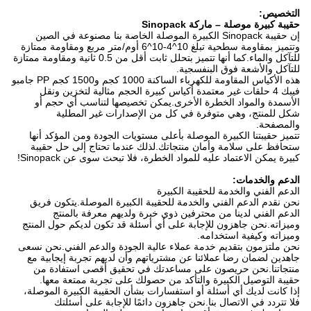
التخصيص:
حقيبة كبيرة موصلة – ماركة Sinopack
إن حقيبة Sinopack الكبيرة الموصلة الخاصة بنا مصنوعة في الصين
وتتميز بمقاومة سطحية تبلغ 10^4-10^6 أوم/متر مربع ومقاومة ممتازة
للتآكل والماء.كما أنها تتميز بتحلل ثابت أقل من 0.5 ثانية ومقاومة ممتازة
للتآكل والأشعة فوق البنفسجية.
هذه الأكياس المقاومة للكهرباء الساكنة 1000 كجم و1500 كجم PP جامبو
فيبك 4 حلقات غير معتمدة أكياس كبيرة الحجم مثالية لتخزين ونقل
الأسمدة والمواد الخطرة الأخرى.يمكن تخصيصها لتناسب أي حجم أو
شكل للمنتج، وهي متوفرة في كل من الإصدارات غير المطلية
والمصفحة.
تتميز حقيبتنا الكبيرة الموصلة بأعلى مستويات الجودة ومن المؤكد أنها
ستحافظ على سلامة وأمان منتجاتك.لذلك عندما تحتاج إلى حل حقيبة
كبيرة يمكن الاعتماد عليه للمواد الخطرة، فلا تبحث سوى عن Sinopack!
الدعم والخدمات:
الدعم الفني والخدمة للحقيبة الكبيرة
نحن نقدم الدعم الفني والخدمة للحقيبة الكبيرة الموصلة.يتكون فريق
الدعم الفني لدينا من محترفين ذوي خبرة ولديهم معرفة بالمنتج
وميزاته.نحن جاهزون للإجابة على أي أسئلة قد تكون لديكم حول المنتج
وميزاته وكيفية استخدامه.
نحن ملتزمون بتقديم خدمة عملاء عالية الجودة والدعم الفني.نحن نسعى
جاهدين لضمان رضا عملائنا عن مشترياتهم وأن لديهم تجربة إيجابية مع
منتجاتنا.نحن حريصون على مساعدتك في تحقيق أقصى استفادة من
حقيبة التوصيل الكبيرة والتأكد من حصولك على تجربة ممتعة معها.
إذا كانت لديك أي أسئلة أو استفسارات بشأن الحقيبة الكبيرة الموصلة،
فلا تتردد في الاتصال بنا.نحن جاهزون دائمًا للإجابة على أسئلتك