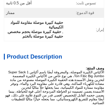
تسوس ثابت:
أقل من 0.5 ثانية
قوة الدموع:
ممتاز
حقيبة كبيرة موصلة مقاومة للمواد 
الكيميائية
إبراز:
, 
حقيبة كبيرة موصلة بحجم مخصص
, 
حقيبة كبيرة موصلة بالختم
Product Description
وصف المنتج:
الأكياس الكبيرة الموصلة، والمعروفة أيضًا باسم أكياس Super Sack 1
Ton Fibc Big Jumbo، هي نوع خاص من الأكياس الكبيرة المصممة
لتخزين ونقل الأسمدة.هذه الحقيبة الكبيرة الموصلة مصنوعة من مادة
مضادة للكهرباء الساكنة، وهي قادرة على مقاومة البرد والماء، وتوفر
مقاومة ممتازة للمواد الكيميائية، مما يجعلها حلاً مثاليًا لتخزين
الأسمدة.يضمن تصميمه ذو الخياطة المزدوجة أعلى قوة للخياطة، بينما
يضمن حجمه القابل للتخصيص أقصى قدر من التنوع.علاوة على ذلك، فهو
أيضًا مقاوم للتفريغ الكهروستاتيكي، مما يجعله خيارًا مثاليًا للتطبيقات
الصناعية.