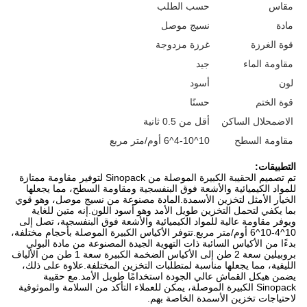
مقاس
حسب الطلب
مادة
نسيج موصل
قوة الغرزة
غرزة مزدوجة
مقاومة الماء
جيد
لون
أسود
قوة الختم
حسنًا
الاضمحلال الساكن
أقل من 0.5 ثانية
مقاومة السطح
10^4-10^6 أوم/متر مربع
التطبيقات:
تم تصميم الحقيبة الكبيرة الموصلة من Sinopack لتوفير مقاومة ممتازة
للمواد الكيميائية والأشعة فوق البنفسجية ومقاومة السطح، مما يجعلها
الخيار الأمثل لتخزين الأسمدة.المادة مصنوعة من نسيج موصل، وهو قوي
بما يكفي لتحمل التخزين طويل الأمد وهو أسود اللون.إنه متين للغاية
ويوفر مقاومة عالية للمواد الكيميائية والأشعة فوق البنفسجية، تصل إلى
10^4-10^6 أوم/متر مربع.تتوفر الأكياس الكبيرة الموصلة بأحجام مختلفة،
بدءًا من الأكياس السائبة ذات التهوية الجيدة المصنوعة من مادة البولي
بروبيلين سعة 2 طن إلى الأكياس الضخمة الكبيرة سعة 1 طن من الألياف
الليفية، مما يجعلها مناسبة لمتطلبات التخزين المختلفة.علاوة على ذلك،
يضمن هيكل القماش عالي الجودة استخدامًا طويل الأمد.مع حقيبة
Sinopack الكبيرة الموصلة، يمكن للعملاء التأكد من السلامة والموثوقية
لاحتياجات تخزين الأسمدة الخاصة بهم.