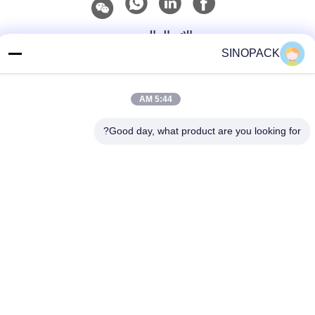
الاتصال السريع
SINOPACK
هاتف
86-25-84724100
5:44 AM
بريد إلكتروني
Good day, what product are you looking for?
yiyu@fibc.net.cn
عنوان
RM.1607 Zhenghong القصر، رقم 38 هونغ وو RD، نانجينغ
210001، الصين
سياسة الخصوصية
|
خريطة الموقع
الصين جيدة الجودة حقيبة كبيرة فيبك المورد. حقوق الطبع والنشر ©
2015-2026 SINOPACK INDUSTRIES LTD . كل شيء حقوق محجوزة