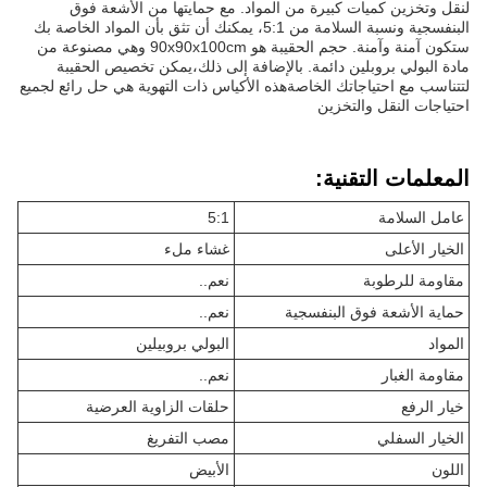
لنقل وتخزين كميات كبيرة من المواد. مع حمايتها من الأشعة فوق
البنفسجية ونسبة السلامة من 5:1، يمكنك أن تثق بأن المواد الخاصة بك
ستكون آمنة وآمنة. حجم الحقيبة هو 90x90x100cm وهي مصنوعة من
مادة البولي بروبلين دائمة. بالإضافة إلى ذلك،يمكن تخصيص الحقيبة
لتتناسب مع احتياجاتك الخاصةهذه الأكياس ذات التهوية هي حل رائع لجميع
احتياجات النقل والتخزين
المعلمات التقنية:
عامل السلامة
5:1
الخيار الأعلى
غشاء ملء
مقاومة للرطوبة
نعم..
حماية الأشعة فوق البنفسجية
نعم..
المواد
البولي بروبيلين
مقاومة الغبار
نعم..
خيار الرفع
حلقات الزاوية العرضية
الخيار السفلي
مصب التفريغ
اللون
الأبيض