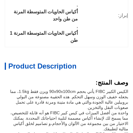
, 
أكياس الحاويات المتوسطة المرنة 
إبراز:
من طن واحد
, 
أكياس الحاويات المتوسطة المرنة 1 
طن
Product Description
وصف المنتج:
الكيس الكبير FIBC يأتي بحجم 90x90x100cm ويزن فقط 1.5kg، مما
يجعله خفيف الوزن وسهل التحكم. هذه الحقيبة مصنوعة من البولي
بروبيلين عالية الجودة،والتي هي مادة متينة ومرنة قادرة على تحمل
صعوبات النقل والتخزين.
واحدة من أفضل الميزات في كيس كبير FIBC هو أنه قابلة للتخصيص،
مما يسمح لك لإنشاء أكياس مصممة لتلبية احتياجاتك المحددة. يمكنك
الاختيار من بين مجموعة من الألوان والأحجام،و تصاميم لخلق أكياس
مثالية لتطبيقك.