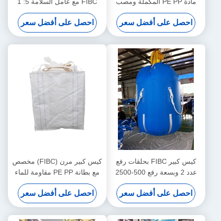
مادة PE PP المكملة ومصب
FIBC مع عامل السلامة 5: 1
التفريغ العادي للتطبيقات متعددة
وتغطية مقاومة للأشعة فوق
احصل على أفضل سعر
احصل على أفضل سعر
الاستخدامات
البنفسجية للتعامل مع المواد
الثقيلة
كيس كبير FIBC بحلقات رفع
كيس كبير مرن (FIBC) مخصص
عدد 2 وبسعة رفع 500-2500
مع بطانة PE PP مقاومة للماء
كجم مصنوع من مادة البولي
وطلاء مقاوم للأشعة فوق
احصل على أفضل سعر
احصل على أفضل سعر
بروبيلين المتينة
البنفسجية للبضائع الحساسة
للرطوبة