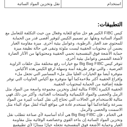
استخدام
نقل وتخزين المواد السائبة
التطبيقات:
كيس FIBC الكبير هو حل شائع للغاية وفعال من حيث التكلفة للتعامل مع
المواد السائبة ونقلها. تم تصميم الكيس لتوفير أقصى قدر من الحماية
للمحتوى ضد الغبار ،الرطوبة، وعوامل بيئية أخرى. ميزة مقاومة الغبار
يضمن أن محتويات الحقيبة ليست ملوثة وتبقى في حالة نظيفة.ميزة
حماية الأشعة فوق البنفسجية تحمي الحقيبة ومحتوياتها من الآثار الضارة
لأشعة الشمس وعوامل بيئية أخرى.
تتوفر كيس Big Bag FIBC مع خيارات رفع مختلفة مثل حلقات الزاوية
العرضية ، والتي توفر طريقة آمنة وسهلة لرفع الكيس.هذه الأكياس
متوفرة أيضا مع الخيارات العليا مثل ملء المسامير التي تجعل ملء
وإفراغ الحقيبة أكثر ملاءمةكما أنها متوفرة مع أكياس الحاويات التي توفر
طبقة إضافية من الحماية لمحتويات الحقيبة.
الحقيبة الكبيرة FIBC مثالية لنقل وتخزين مجموعة واسعة من المواد مثل
الرمل والحصى والمواد الكيميائية والمنتجات الغذائية، وأكثر من ذلك.فهي
مثالية للاستخدام في الحالات التي تحتاج إلى نقل كميات كبيرة من المواد
بسرعة وكفاءةكما أنها تستخدم عادة في مواقع البناء لنقل مواد البناء مثل
الاسمنت والحصى والرمل.
في الختام ، فإن Big Bag FIBC هي أداة أساسية لأي صناعة تتطلب نقل
وتخزين المواد السائبة.إن بناءه القوي وخصائصه الوقائية مثل مقاومة
الغبار وحماية الأشعة فوق البنفسجية تجعله خيارًا ممتازًا لأي تطبيقمع