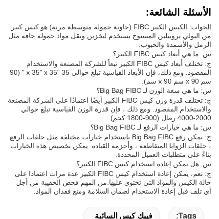
الأسئلة الشائعة:
الجواب: الكيس الكبير FIBC (حاوية حمولة متوسطة مرنة) هو كيس كبير
من البولي بروبيلين المنسوج يستخدم لتخزين ونقل مواد حمولة جافة مثل
الرمل والأسمدة والحبوب.
س: ما هي أبعاد كيس FIBC الكبير؟
ج: تختلف أبعاد كيس FIBC الكبير تبعاً للشركة المصنعة والاستخدام
المقصود. ومع ذلك، فإن الأبعاد القياسية تبلغ حوالي 35 "x 35" x 35 " (90
سم x 90 سم x 90 سم).
س: ما هي سعة الوزن لـ Big Bag FIBC؟
ج: تختلف قدرة وزن كيس FIBC الكبير أيضًا اعتمادًا على الشركة المصنعة
والاستخدام المقصود. ومع ذلك ، فإن قدرة الوزن القياسية تبلغ حوالي
2000-4000 رطل (900-1800 كجم).
س: ما هي خيارات الرفع لـ Big Bag FIBC؟
ج: يمكن رفع Big Bag FIBC باستخدام خيارات مختلفة مثل حلقات الرفع
، حلقات الزوايا المتقاطعة ، وأحزمة القيادة. يمكن تخصيص هذه الخيارات
بناءً على متطلبات العميل المحددة.
س: هل يمكن إعادة استخدام كيس FIBC الكبير؟
ج: نعم، يمكن إعادة استخدام كيس FIBC الكبير عدة مرات اعتمادا على
حالة الكيس والمواد التي تحتوي عليها.من المهم فحص الحقيبة من أجل
أي تلف قبل إعادة الاستخدام لضمان السلامة ومنع فقدان المواد.
Tags:
فيبك كيس السائبة