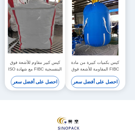
كيس بكميات كبيرة من مادة
كيس كبير مقاوم للأشعة فوق
FIBC المقاومة للأشعة فوق
البنفسجية FIBC مع شهادة ISO
البنفسجية بسعة رفع تتراوح من
وقدرة رفع 500-2500 كجم
احصل على أفضل سعر
احصل على أفضل سعر
500 إلى 2500 كجم مصنوع من
لمناولة المواد السائبة
مادة البولي بروبيلين المتينة