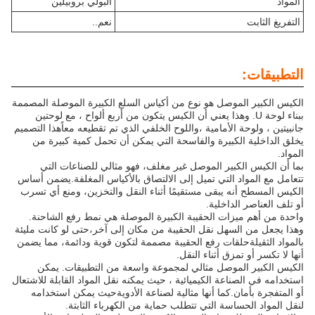
المواد
البولي بروبيلين
التفريغ الثابت
نعم..
التطبيقات:
الكيس الكبير الموصل هو نوع من أكياس السلع الكبيرة الموصلة المصممة
ببناء لوحة U. وهذا يعني أن الكيس يتكون من أربع ألواح ، مع لوحتين
جانبيتين ، ولوحة الأمامية ،واللوح الخلفي الذي تم تقطيعه معاًهذا التصميم
يخلق الداخلية الكبيرة والفاسحة التي يمكن أن تحمل كمية كبيرة من
المواد.
بما أن الكيس الكبير الموصل غير مغلف، فهو مثالي للصناعات التي
تتعامل مع المواد التي تميل إلى الالتصاق بالأكياس المغلفة.يضمن أساس
الكيس المسطح أنه يبقى مستقيمًا أثناء النقل والتخزين، ومنع أي تسرب
أو تلف العناصر الداخلية.
واحدة من أهم ميزات الحقيبة الكبيرة الموصلة هي نمط رفع الشاحنة.
وهذا يجعل من السهل نقل الحقيبة من مكان إلى آخر،حتى لو كانت مليئة
بالمواد الثقيلةحلقات رفع الحقيبة مصممة لتكون قوية ودائمة، مما يضمن
أنها لا تكسر أو تمزق أثناء النقل.
الكيس الكبير الموصل مثالي لمجموعة واسعة من التطبيقات. يمكن
استخدامه في الصناعة الكيميائية ، حيث يمكنه نقل المواد القابلة للاشتعال
أو المتفجرة بأمان.كما أنها مثالية لصناعة الأدويةحيث يمكن استخدامه
لنقل المواد الحساسة التي تتطلب حماية من الكهرباء الثابتة.