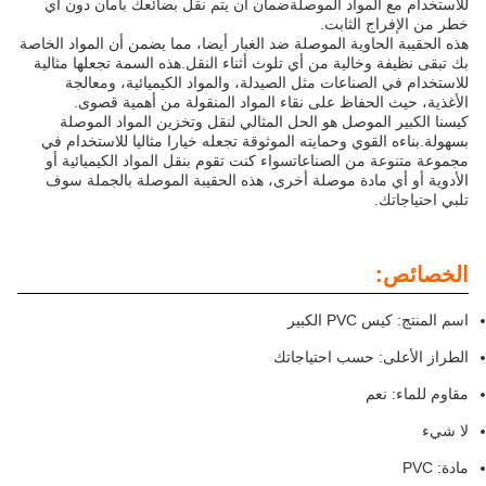
للاستخدام مع المواد الموصلةضمان أن يتم نقل بضائعك بأمان دون أي
خطر من الإفراج الثابت.
هذه الحقيبة الحاوية الموصلة ضد الغبار أيضا، مما يضمن أن المواد الخاصة
بك تبقى نظيفة وخالية من أي تلوث أثناء النقل.هذه السمة تجعلها مثالية
للاستخدام في الصناعات مثل الصيدلة، والمواد الكيميائية، ومعالجة
الأغذية، حيث الحفاظ على نقاء المواد المنقولة من أهمية قصوى.
كيسنا الكبير الموصل هو الحل المثالي لنقل وتخزين المواد الموصلة
بسهولة.بناءه القوي وحمايته الموثوقة تجعله خيارا مثاليا للاستخدام في
مجموعة متنوعة من الصناعاتسواء كنت تقوم بنقل المواد الكيميائية أو
الأدوية أو أي مادة موصلة أخرى، هذه الحقيبة الموصلة بالجملة سوف
تلبي احتياجاتك.
الخصائص:
اسم المنتج: كيس PVC الكبير
الطراز الأعلى: حسب احتياجاتك
مقاوم للماء: نعم
لا شيء
مادة: PVC