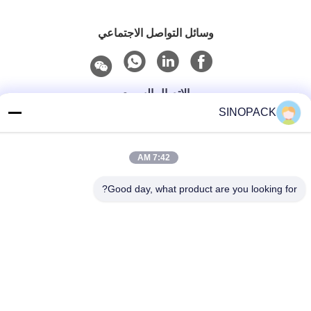
وسائل التواصل الاجتماعي
الاتصال السريع
SINOPACK
هاتف
86-25-84724100
7:42 AM
بريد إلكتروني
Good day, what product are you looking for?
yiyu@fibc.net.cn
عنوان
RM.1607 Zhenghong القصر، رقم 38 هونغ وو RD، نانجينغ
210001، الصين
سياسة الخصوصية
|
خريطة الموقع