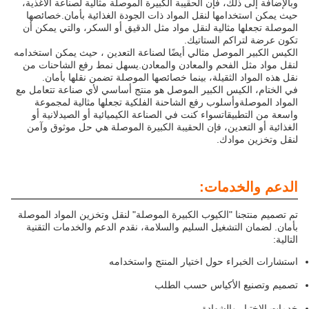
وبالإضافة إلى ذلك، فإن الحقيبة الكبيرة الموصلة مثالية لصناعة الأغذية،
حيث يمكن استخدامها لنقل المواد ذات الجودة الغذائية بأمان.خصائصها
الموصلة تجعلها مثالية لنقل مواد مثل الدقيق أو السكر، والتي يمكن أن
تكون عرضة لتراكم الستاتيك.
الكيس الكبير الموصل مثالي أيضًا لصناعة التعدين ، حيث يمكن استخدامه
لنقل مواد مثل الفحم والمعادن والمعادن.يسهل نمط رفع الشاحنات من
نقل هذه المواد الثقيلة، بينما خصائصها الموصلة تضمن نقلها بأمان.
في الختام، الكيس الكبير الموصل هو منتج أساسي لأي صناعة تتعامل مع
المواد الموصلةوأسلوب رفع الشاحنة الفلكية تجعلها مثالية لمجموعة
واسعة من التطبيقاتسواء كنت في الصناعة الكيميائية أو الصيدلانية أو
الغذائية أو التعدين، فإن الحقيبة الكبيرة الموصلة هي حل موثوق وآمن
لنقل وتخزين موادك.
الدعم والخدمات:
تم تصميم منتجنا "الكيوب الكبيرة الموصلة" لنقل وتخزين المواد الموصلة
بأمان. لضمان التشغيل السليم والسلامة، نقدم الدعم والخدمات التقنية
التالية:
استشارات الخبراء حول اختيار المنتج واستخدامه
تصميم وتصنيع الأكياس حسب الطلب
خدمات الاختبار والشهادة