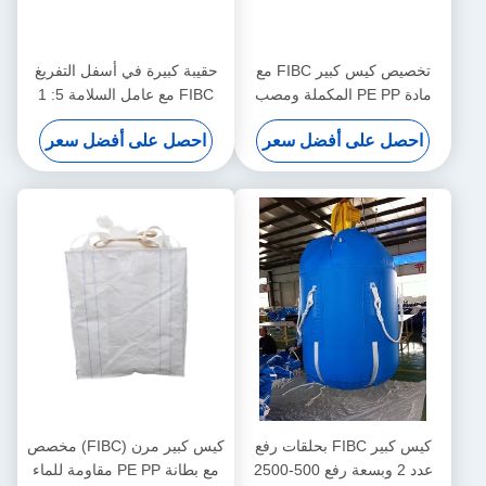
تخصيص كيس كبير FIBC مع
حقيبة كبيرة في أسفل التفريغ
مادة PE PP المكملة ومصب
FIBC مع عامل السلامة 5: 1
التفريغ العادي للتطبيقات متعددة
وتغطية مقاومة للأشعة فوق
احصل على أفضل سعر
احصل على أفضل سعر
الاستخدامات
البنفسجية للتعامل مع المواد
الثقيلة
كيس كبير FIBC بحلقات رفع
كيس كبير مرن (FIBC) مخصص
عدد 2 وبسعة رفع 500-2500
مع بطانة PE PP مقاومة للماء