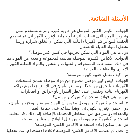
الأسئلة الشائعة:
الجواب: الكيس الكبير الموصل هو حاوية كبيرة ومرنة تستخدم لنقل
وتخزين المواد التي تتطلب التربة أو حماية الإفراج الكهربائي.تم تصميم
الحقيبة لمنع تراكم الكهرباء الثابتة التي يمكن أن تخلق شرارة وربما
تشعل المواد القابلة للاشتعال.
س: ما هي المواد التي يمكن تخزينها في كيس كبير موصل؟
الجواب: الأكياس الكبيرة الموصلة مناسبة لمجموعة واسعة من المواد بما
في ذلك المساحات المسحوقة والحبيبات والقشور والمواد الصلبة الكبيرة
الأخرى.والصناعات الغذائية.
س: كيف تعمل حقيبة كبيرة موصلة؟
الجواب: كيس كبير موصل مصنوع من مواد موصلة تسمح للشحنات
الكهربائية بالجري من خلاله وتفريغها بأمان في الأرض.هذا يمنع تراكم
الكهرباء الثابتة ويقضي على خطر الشراراتأو حرائق أو انفجارات
س: ما هي فوائد استخدام كيس كبير موصل؟
ج: استخدام كيس كبير موصل يضمن أن المواد يتم نقلها وتخزينها بأمان،
دون خطر الإفراج الكهربائي. وهذا يساعد على حماية العمال
والمعدات،والمرافق من المخاطر المحتملةبالإضافة إلى ذلك، قد يتطلب
استخدام أكياس كبيرة موصلة من قبل اللوائح أو معايير الصناعة.
س: هل يمكن إعادة استخدام الأكياس الكبيرة الموصلة؟
ج: نعم، تم تصميم الأكياس الكبيرة الموصلة لإعادة الاستخدام، مما يجعلها