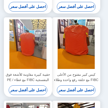
كجم مصنوع من مادة البولي
وطلاء مقاوم للأشعة فوق
احصل على أفضل سعر
احصل على أفضل سعر
بروبيلين المتينة
البنفسجية للبضائع الحساسة
للرطوبة
كيس كبير مفتوح من الأعلى
حقيبة كبيرة مقاومة للأشعة فوق
FIBC مع حلقة رفع واحدة وطلاء
البنفسجية FIBC مع غطاء PE /
مقاوم للأشعة فوق البنفسجية
PP وقدرة رفع 500-2500kg
احصل على أفضل سعر
احصل على أفضل سعر
للتعامل مع المواد السائبة خفيفة
للتخزين الآمن للجملة
الوزن