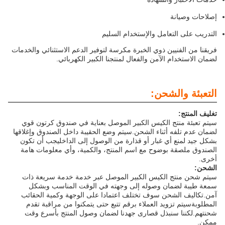
إصلاحات وصيانة
التدريب على التعامل والإستخدام السليم
فريقنا من الفنيين ذوي الخبرة مكرسة لتوفير الدعم الاستثنائي والخدمات
لضمان الاستخدام الآمن والفعال لمنتجنا الكبير الكهربائي.
التعبئة والشحن:
تغليف المنتج:
سيتم تعبئة منتج الكيس الكبير الموصل بعناية في صندوق كرتون قوي
لضمان عدم تلفه أثناء الشحن.سيتم وضع الحقيبة داخل الصندوق وإغلاقها
بشكل جيد لمنع أي غبار أو قذارة من الوصول إلى الداخليجب أن تكون
الصندوق ملصقة بوضوح مع اسم المنتج، والكمية، وأي معلومات هامة
أخرى.
الشحن:
سيتم شحن منتج الكيس الكبير الموصل عبر خدمة خدمة سريعة ذات
سمعة طيبة لضمان وصوله إلى وجهته في الوقت المناسب وبشكل
آمن.تكاليف الشحن سوف تختلف اعتمادا على الوجهة وكمية الحقائب
المطلوبةسيتم تزويد العملاء برقم تتبع حتى يتمكنوا من مراقبة تقدم
شحنتهم.لكننا سنبذل قصارى جهدنا لضمان وصول المنتج بأسرع وقت
ممكن.