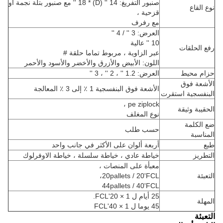
صنبور التفريغ: 14 '' (D) * 18 '' مع صنبور بتلة نجمة أو
نوع القاع
قزحية ،
مع رفرف
العرض: 3 '' / 4 ''
10 '' عالية
رفع الحلقات
عبر الزاوية ، مربوط تماما حلقة #
اللون: الأبيض والأزرق والأخضر والأسود والأحمر
حزام محيط
العرض: 1.2 '' ، 2 '' ، 3 ''
الأشعة فوق
الأشعة فوق البنفسجية 1 ٪ إلى 3 ٪ المعالجة
البنفسجية استقرت
pe ziplock ،
الحقيبة وثيقة
نوع المغلف
ضع الكلمة
حسب طلب
المناسبة
طبع
أربعة ألوان على الأكثر في جانب واحد
التطريز
خياطة عادي ، خياطة سلسلة ، خياطة الاوفرلوك
معبأة على المنصات ،
التعبئة
20pallets / 20'FCL،
44pallets / 40'FCL
25 أيام ل 1 × 20'FCL.
المهلة
45 يوما ل 1 × 40'FCL
التعبئة