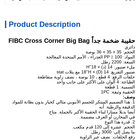
Product Description
حقيبة ضخمة جداً FIBC Cross Corner Big Bag
دائري
الحجم: 35 × 35 × 36 بوصة
المواد: 100 ٪ PP العذراء ، الأمم المتحدة المعالجة
السعة: 2200 رطل
ملء صنبور: 14 (د) × 18''H
صنبور التفريغ: 14 (D) × 18''H مع بتلات stat
حلقات الرفع: 4 قطع ، 10 بوصة ، نصف زاوية متقاطعة
الطباعة: 4 ألوان على الأكثر على جانب واحد
التسمية: 1 قطعة
الحقيبة وثيقة: 1PC
وصف:
1. هذا التصميم المبتكر للجسم الأنبوبي مثالي كخيار بدون بطانة للمواد
الدقيقة والرطبة. أنه
أيضا بديلا ممتازا لبناء الحقيبة الأكبر بالجملة. متاح
في المخازن أو العرف مصممة.
2. قدرة هذا النوع
الحجم: عشرة إلى 120 قدم مكعب.
ما يصل إلى: 3000 رطل.
رفع الحلقات: نصف عبر الزاوية