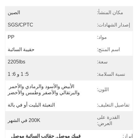
مكان المنشأ:
الصين
إصدار الشهادات:
SGS/CPTC
مواد:
PP
اسم المنتج:
حقيبة السائبة
سعة:
2205lbs
نسبة السلامة:
5: 1 و 6: 1
الأبيض والأسود والرمادي والأحمر 
اللون:
والبرتقالي والأصفر وطمس والأخضر
تفاصيل التغليف:
التعبئة البليت أو في بالة
القدرة على
200K في الشهر
العرض:
إبراز:
فيبك موصل
, 
حقائب السائبة موصل