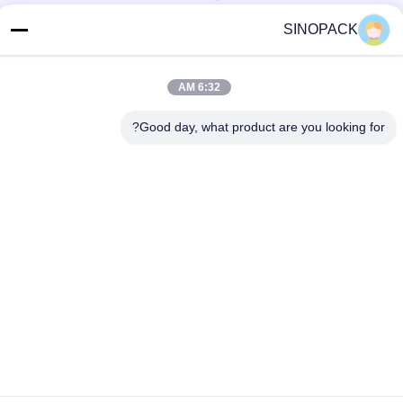
الاتصال السريع
SINOPACK
هاتف
6:32 AM
86-25-84724100
بريد إلكتروني
Good day, what product are you looking for?
yiyu@fibc.net.cn
عنوان
RM.1607 Zhenghong القصر، رقم 38 هونغ وو RD، نانجينغ
210001، الصين
سياسة الخصوصية
|
خريطة الموقع
الصين جيدة الجودة حقيبة كبيرة فيبك المورد. حقوق الطبع والنشر ©
2015-2026 SINOPACK INDUSTRIES LTD . كل شيء حقوق محجوزة