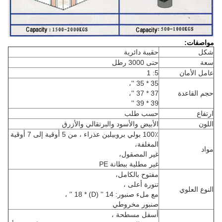
مواصفات:
شكل
حقيبة دائرية
سعة
حتى 3000 رطل
عامل الأمان
5: 1
35 * 35 ''،
حجم القاعدة
37 * 37 ''،
39 * 39 ''
ارتفاع
حسب طلب
اللون
الأبيض والأسود والبرتقالي والأزرق
100٪ بولي بروبيلين عذراء ، من 5 أوقية إلى 7 أوقية
المغلفة،
مواد
غير المصقول،
غير مطلية ببطانة PE
مفتوح بالكامل،
تنورة أعلى ،
النوع العلوي
مع ملء صنبور: 14 '' (D) * 18 '' ،
صنبور مخروطي
أسفل مسطحة ،