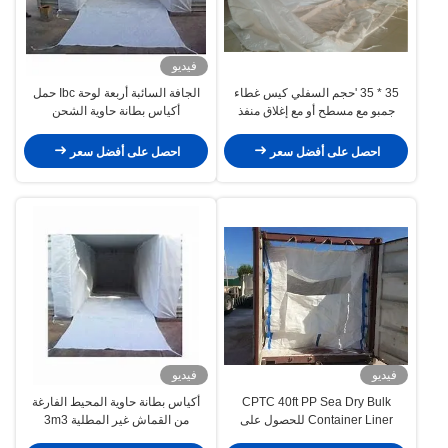
فيديو
35 * 35 'حجم السفلي كيس غطاء
الجافة السائبة أربعة لوحة Ibc حمل
جمبو مع مسطح أو مع إغلاق منفذ
أكياس بطانة حاوية الشحن
التفريغ
احصل على أفضل سعر
احصل على أفضل سعر
فيديو
فيديو
CPTC 40ft PP Sea Dry Bulk
أكياس بطانة حاوية المحيط الفارغة
Container Liner للحصول على
من القماش غير المطلية 3m3
معادن حبوب البن