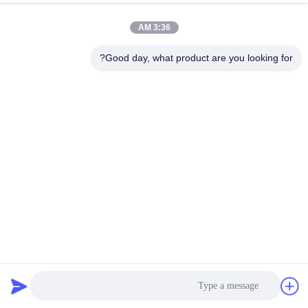
3:36 AM
حقائب صناعة النفط بالجملة من
الحصى ، PP المنسوجة حقيبة 12 'إلى
Good day, what product are you looking for?
48' '
احصل على أفضل سعر
حقيبة كبيرة بطانة
عرض المزيد >>
شكل دائم صالح PE حقيبة كبيرة
أنبوبي PE حقيبة كبيرة بطانة 100 ٪