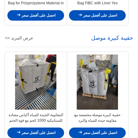
Bag for Polypropylene Material in
Bag FIBC with Liner Yes
Customized Sizes
Polypropylene Material High
Capacity
احصل على أفضل سعر
احصل على أفضل سعر
حقيبة كبيرة موصل
عرض المزيد >>
حقيبة كبيرة موصلة مخصصة مع
المقاومة الجيدة للمياه أكياس مضادة
مقاومة جيدة للمياه والبرد
للستاتيكية 1000 كجم مع قوة الختم
جيد
احصل على أفضل سعر
احصل على أفضل سعر