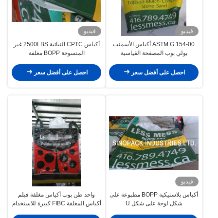
فيديو
فيديو
ASTM G 154-00 أكياس الأسمنت
أكياس CPTC النباتية 2500LBS غير
بولي بوب المصفحة القياسية
المنسوجة BOPP مغلفة
احصل على أفضل سعر
احصل على أفضل سعر
فيديو
أكياس بلاستيكية BOPP مطبوعة على
واحد طن بوب أكياس مغلفة فيلم
شكل لوحة على شكل U
أكياس المغلفة FIBC كبيرة للاستخدام
الزراعي