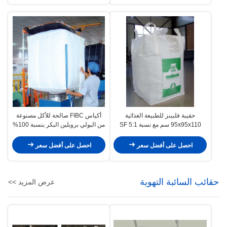
حقيبة فلبينز للطبيعة الغذائية
أكياس FIBC صالحة للأكل مصنوعة
95x95x110 سم مع نسبة 5:1 SF
من البولي بروبلين البكر بنسبة 100%
مع نسبة أمان 5:1
احصل على أفضل سعر
احصل على أفضل سعر
حقائب السائبة التهوية
عرض المزيد >>